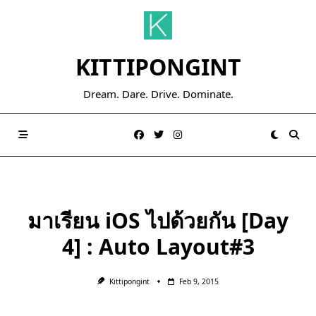
Skip
to
content
KITTIPONGINT
Dream. Dare. Drive. Dominate.
มาเรียน iOS ไปด้วยกัน [Day
4] : Auto Layout#3
Kittipongint
Feb 9, 2015