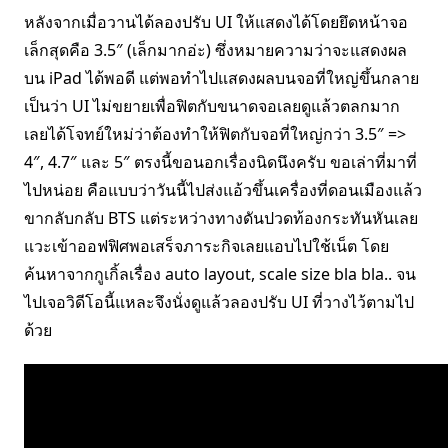
หลังจากเมื่อวานได้ลองปรับ UI ให้แสดงได้โดยยึดหน้าจอ
เล็กสุดคือ 3.5″ (เล็กมากอ่ะ) ซึ่งหมายความว่าจะแสดงผล
บน iPad ได้พอดี แต่พอทำไปแสดงผลบนจอที่ใหญ่ขึ้นกลาย
เป็นว่า UI ไม่ขยายเพื่อฟิตกับขนาดจอเลยดูแล้วตลกมาก
เลยได้โจทย์ใหม่ว่าต้องทำให้ฟิตกับจอที่ใหญ่กว่า 3.5″ =>
4″, 4.7″ และ 5″ ตรงนี้ขอนอกเรื่องนิดนึงครับ ขอเล่าที่มาที่
ไปหน่อย คือแบบว่าวันนี้ไปส่งแอ้วขึ้นเครื่องที่ดอนเมืองแล้ว
ขากลับกลับ BTS แต่ระหว่างทางดันปวดท้องกระทันหันเลย
แวะเข้าออฟฟิศพอเสร็จภาระกิจเลยแอบไปใช้เน็ต โดย
ค้นหาจากกูเกิ้ลเรื่อง auto layout, scale size bla bla.. จน
ไปเจอวิดีโอนี้แหละจึงนั่งดูแล้วลองปรับ UI ที่วางไว้ตามไป
ด้วย