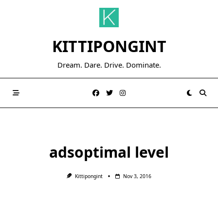
Skip
to
content
KITTIPONGINT
Dream. Dare. Drive. Dominate.
adsoptimal level
Kittipongint
Nov 3, 2016