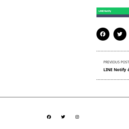
<span
PREVIOUS POS
class="nav-
LINE Notify ง
subtitle
screen-
reader-
text">Page</s